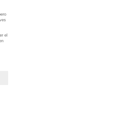
pero
 ves
er el
en