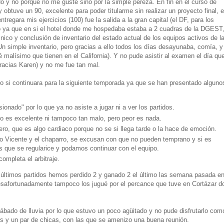
 y no porque no me guste sino por la simple pereza. En fin en el curso de
obtuve un 90, excelente para poder titularme sin realizar un proyecto final, 
regara mis ejercicios (100) fue la salida a la gran capital (el DF, para los
lo ya que en si el hotel donde me hospedaba estaba a 2 cuadras de
la DGEST
co y conclusión de inventario del estado actual de los equipos activos de la
Un simple inventario, pero gracias a ello todos los días desayunaba, comía, y
 malísimo que tienen en el California). Y no pude asistir al examen el día qu
racias Karen) y no me fue tan mal.
o si continuara para la siguiente temporada ya que se han presentado alguno
ionado" por lo que ya no asiste a jugar ni a ver los partidos.
 no es excelente ni tampoco tan malo, pero peor es nada.
o, que es algo cardiaco porque no se si llega tarde o la hace de emoción.
o Vicente y el chaparro, se excusan con que no pueden temprano y si es
s que se regularice y podamos continuar con el equipo.
ompleta el arbitraje.
 últimos partidos hemos perdido 2 y ganado 2 el último las semana pasada en
desafortunadamente tampoco los jugué por el percance que tuve en Cortázar 
sábado de lluvia por lo que estuvo un poco agüitado y no pude disfrutarlo com
s y un par de chicas, con las que se amenizo una buena reunión.