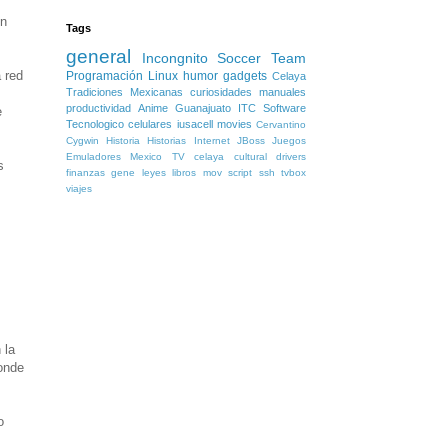
en
Tags
general
,
Incongnito Soccer Team
 red
Programación
Linux
humor
gadgets
Celaya
Tradiciones Mexicanas
curiosidades
manuales
productividad
Anime
Guanajuato
ITC
Software
e
Tecnologico
celulares
iusacell
movies
Cervantino
Cygwin
Historia
Historias
Internet
JBoss
Juegos
Emuladores
Mexico
TV
celaya cultural
drivers
s
finanzas
gene
leyes
libros
mov
script
ssh
tvbox
viajes
 la
donde
o