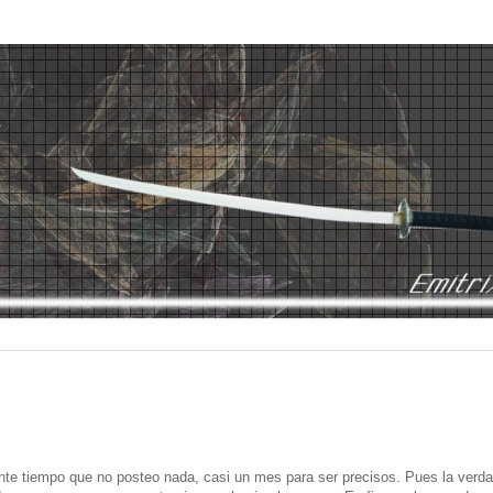
nte tiempo que no posteo nada, casi un mes para ser precisos. Pues la verd