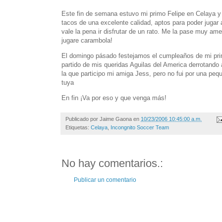
Este fin de semana estuvo mi primo Felipe en Celaya y
tacos de una excelente calidad, aptos para poder jugar a
vale la pena ir disfrutar de un rato. Me la pase muy am
jugare carambola!
El domingo pásado festejamos el cumpleaños de mi prima 
partido de mis queridas Aguilas del America derrotando
la que participo mi amiga Jess, pero no fui por una pe
tuya
En fin ¡Va por eso y que venga más!
Publicado por
Jaime Gaona
en
10/23/2006 10:45:00 a.m.
Etiquetas:
Celaya
,
Incongnito Soccer Team
No hay comentarios.:
Publicar un comentario