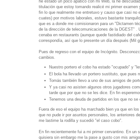
he estado un poco apático con mi Web, la he descuidado
titulación que estoy tomando realicé mi primer examen y 
fin lo que realmente me entretuvo y causo que casi no ent
cuates) por motivos laborales, estuvo bastante tranqui
que es a donde me comisionaron para un "Dictamen técni
de la dirección de telecomunicaciones de
la DGEST
"
. 
cenaba en restaurants (aunque quede fastidiado del café
correspondía, así que lo presente un día después (Mil g
Pues de regreso con el equipo de Incógnito. Desconozc
cambios.
Nuestro portero el cobo ha estado "ocupado" y "les
El bola ha llevado un portero sustituto, que pues
Tomás también llevo a uno de sus amigos de porter
Y ya casi no asisten algunos otros jugadores com
tarde que por que no se les dice. En fin esperemo
Tenemos una deuda de partidos en los que no se c
Fuera de eso el equipo ha marchado bien ya que en los
que no pude ir por asuntos personales, los anteriores 
me lastime la rodilla y sucedió "el caso cobo".
En fin recientemente fui a mi primer cervantino. En un 
quisiera sin embargo me la pase a gusto con mis amigo