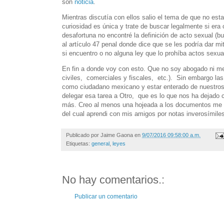
son
noticia
.
Mientras discutía con ellos salio el tema de que no es
curiosidad es única y trate de buscar legalmente si era
desafortuna no encontré la definición de acto sexual (b
al artículo 47 penal donde dice que se les podría dar m
si encuentro o no alguna ley que lo prohíba actos sexua
En fin a donde voy con esto. Que no soy abogado ni me
civiles, comerciales y fiscales, etc.). Sin embargo las
como ciudadano mexicano y estar enterado de nuestros
delegar esa tarea a Otro, que es lo que nos ha dejado 
más. Creo al menos una hojeada a los documentos me 
del cual aprendi con mis amigos por notas inverosímile
Publicado por
Jaime Gaona
en
9/07/2016 09:58:00 a.m.
Etiquetas:
general
,
leyes
No hay comentarios.:
Publicar un comentario