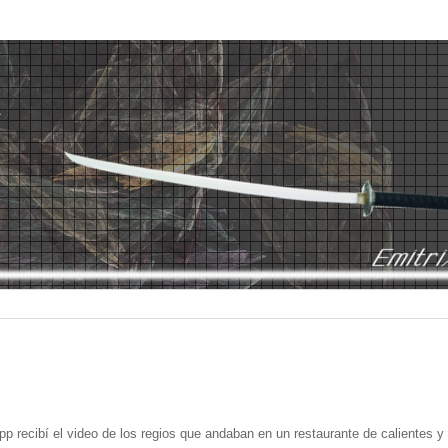
 recibí el video de los regios que andaban en un restaurante de calientes y