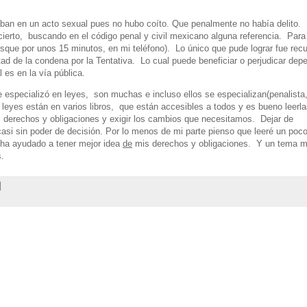
taban en un acto sexual pues no hubo coíto. Que penalmente no había delito.
 cierto, buscando en el código penal y civil mexicano alguna referencia. Para
usque por unos 15 minutos, en mi teléfono). Lo único que pude lograr fue recur
itad de la condena por la Tentativa. Lo cual puede beneficiar o perjudicar dep
l es en la vía pública.
 especializó en leyes, son muchas e incluso ellos se especializan(penalista
 leyes están en varios libros, que están accesibles a todos y es bueno leerl
 derechos y obligaciones y exigir los cambios que necesitamos. Dejar de
casi sin poder de decisión. Por lo menos de mi parte pienso que leeré un poc
ha ayudado a tener mejor idea
de
mis derechos y obligaciones. Y un tema 
s.