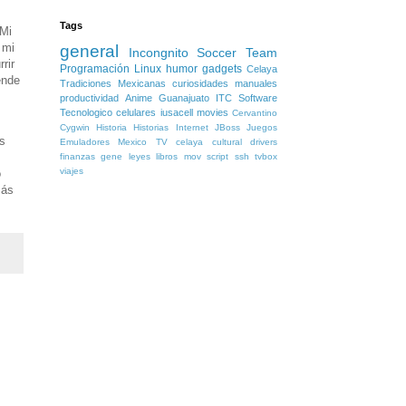
Tags
 Mi
 mi
general
Incongnito Soccer Team
rir
Programación
Linux
humor
gadgets
Celaya
ende
Tradiciones Mexicanas
curiosidades
manuales
productividad
Anime
Guanajuato
ITC
Software
Tecnologico
celulares
iusacell
movies
Cervantino
,
Cygwin
Historia
Historias
Internet
JBoss
Juegos
as
Emuladores
Mexico
TV
celaya cultural
drivers
finanzas
gene
leyes
libros
mov
script
ssh
tvbox
viajes
o
más